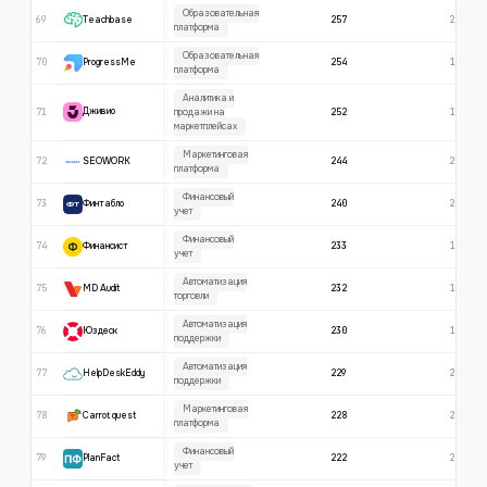
Образовательная
69
257
237
Teachbase
платформа
Образовательная
70
254
190
ProgressMe
платформа
Аналитика и
71
252
146
Дживио
продажи на
маркетплейсах
Маркетинговая
72
244
216
SEOWORK
платформа
Финансовый
73
240
206
Финтабло
учет
Финансовый
74
233
147
Финансист
учет
Автоматизация
75
232
173
MD Audit
торговли
Автоматизация
76
230
198
Юздеск
поддержки
Автоматизация
77
229
205
HelpDeskEddy
поддержки
Маркетинговая
78
228
203
Carrot quest
платформа
Финансовый
79
222
222
PlanFact
учет