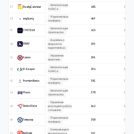
Автоматизация
37
485
220
RealtyCalendar
HoReCa
Маркетинговая
38
469
416
anyQuery
платформа
Автоматизация
39
415
339
CYNTEKA
строительства
Аналитика и
40
399
237
XWAY
продажи на
маркетплейсах
Управление
41
396
269
Kaiten
проектами
Автоматизация
42
394
350
R-Keeper
HoReCa
Маркетинговая
43
381
282
PremiumBonus
платформа
Автоматизация
44
378
282
Macro
строительства
Управление
45
362
356
RocketData
репутацией и работа
с отзывами
Маркетинговая
46
358
262
Топвизор
платформа
Коммуникации в
47
351
271
BotHelp
мессенджерах и