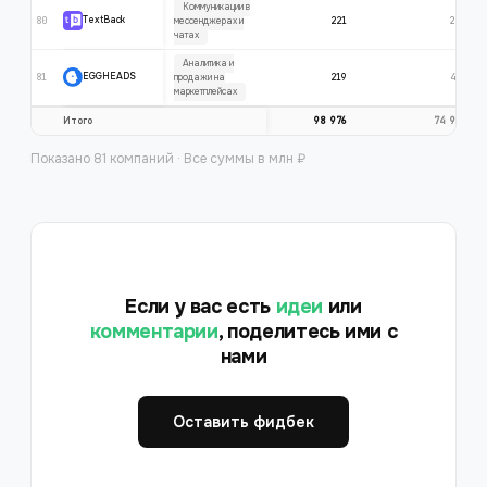
Коммуникации в
80
221
279
TextBack
мессенджерах и
чатах
Аналитика и
81
219
490
EGGHEADS
продажи на
маркетплейсах
98 976
74 994
Итого
Показано 81 компаний
· Все суммы в млн ₽
Если у вас есть
идеи
или
комментарии
, поделитесь ими с
нами
Оставить фидбек