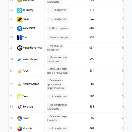
платформа
25
897
766
HR платформа
Хантфлоу
26
846
797
HR платформа
Skillaz
27
687
503
CRM и продажи
RetailCRM
28
639
450
Бизнес-поездки
Trivio
Управление
29
634
507
Умная Логистика
логистикой
Маркетинговая
30
622
638
Retail Rocket
платформа
Автоматизация
31
594
548
Pyrus
бизнес-процессов
Аналитика и
32
587
562
MarketGURU
продажи на
маркетплейсах
33
584
554
HR платформа
Эквио
Маркетинговая
34
538
436
Sendsay
платформа
Автоматизация
35
526
418
Bnovo
HoReCa
36
507
692
HR платформа
Mirapolis