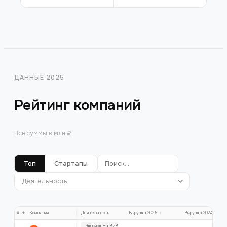
ДАННЫЕ 2025
Рейтинг компаний
Все суммы в млн ₽
Топ
Стартапы
#
↑
Компания
Деятельность
Выручка 2025
↕
Выручка 2024
↕
Экосистема B2B