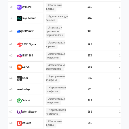
Обогащение
58
311
364
DMP.one
данных
Аудиоконтент для
59
306
274
Звук Бизнес
бизнеса
Аналитика и
60
301
145
SellMonitor
продажи на
маркетплейсах
Автоматизация
61
298
279
АТОЛ Sigma
торговли
Автоматизация
62
293
182
ITSM 365
поддержки
Автоматизация
63
282
280
ДВИЖ
строительства
Корпоративная
64
276
271
Sipuni
телефония
Маркетинговая
65
271
271
Imshop
платформа
Автоматизация
66
268
231
Okdesk
поддержки
Маркетинговая
67
262
192
WhoIsBlogger
платформа
Обогащение
68
261
196
DaData
данных