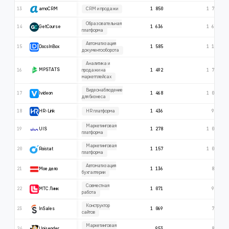
13
1 850
1 730
CRM и продажи
amoCRM
Образовательная
14
1 636
1 640
GetCourse
платформа
Автоматизация
15
1 585
1 110
DocsInBox
документооборота
Аналитика и
16
1 492
1 749
MPSTATS
продажи на
маркетплейсах
Видеонаблюдение
17
1 468
1 087
Ivideon
для бизнеса
18
1 436
920
HR платформа
HR-Link
Маркетинговая
19
1 278
1 024
UIS
платформа
Маркетинговая
20
1 157
1 015
Roistat
платформа
Автоматизация
21
1 136
829
Мое дело
бухгалтерии
Cовместная
22
1 071
944
МТС Линк
работа
Конструктор
23
1 069
707
InSales
сайтов
Маркетинговая
24
953
865
Unisender