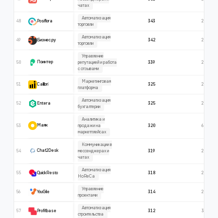
чатах
Автоматизация
48
343
218
Posiflora
торговли
Автоматизация
49
342
271
Бизнес.ру
торговли
Управление
50
339
237
Поинтер
репутацией и работа
с отзывами
Маркетинговая
51
325
268
Callibri
платформа
Автоматизация
52
325
256
Entera
бухгалтерии
Аналитика и
53
320
641
Маяк
продажи на
маркетплейсах
Коммуникации в
54
319
263
Chat2Desk
мессенджерах и
чатах
Автоматизация
55
318
261
QuickResto
HoReCa
Управление
56
314
209
YouGile
проектами
Автоматизация
57
312
309
Profitbase
строительства