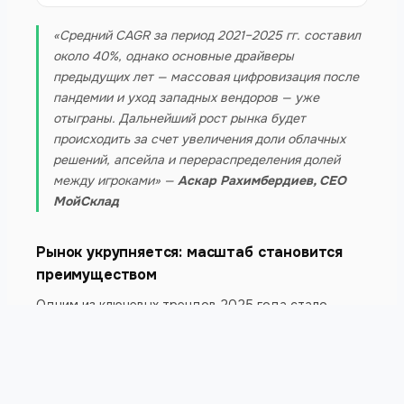
«Средний CAGR за период 2021–2025 гг. составил
около 40%, однако основные драйверы
предыдущих лет — массовая цифровизация после
пандемии и уход западных вендоров — уже
отыграны. Дальнейший рост рынка будет
происходить за счет увеличения доли облачных
решений, апсейла и перераспределения долей
между игроками» —
Аскар Рахимбердиев, CEO
МойСклад
Рынок укрупняется: масштаб становится
преимуществом
Одним из ключевых трендов 2025 года стало
усиление концентрации рынка. Восемь компаний с
выручкой более 3 млрд рублей формируют 54%
совокупной выручки рейтинга и демонстрируют
рост на уровне 46%.